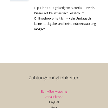
Preis
Preis
Flip-Flops aus gelartigem Material Hinweis:
war:
ist:
Dieser Artikel ist ausschliesslich im
CHF64.00
CHF20.00.
Onlineshop erhältlich – kein Umtausch,
keine Rückgabe und keine Rückerstattung
möglich.
Zahlungsmöglichkeiten
Banküberweisung
Vorauskasse
PayPal
Visa