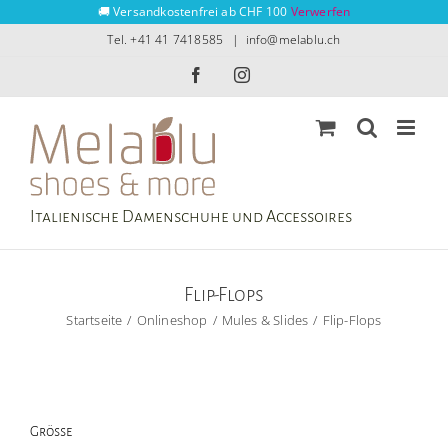
Zum
🚚 Versandkostenfrei ab CHF 100
Verwerfen
Inhalt
Tel. +41 41 7418585
|
info@melablu.ch
springen
Facebook
Instagram
Italienische Damenschuhe und Accessoires
Flip-Flops
Startseite
Onlineshop
Mules & Slides
Flip-Flops
Grösse
