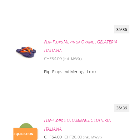
35/36
Flip-Flops Meringa Orange GELATERIA
ITALIANA
CHF
34.00
(inkl. MWSt)
Flip-Flops mit Meringa-Look
35/36
Flip-Flops Lila Lammfell GELATERIA
ITALIANA
-69%
LIQUIDATION
Ursprünglicher
Aktueller
CHF
64.00
CHF
20.00
(inkl. MWSt)