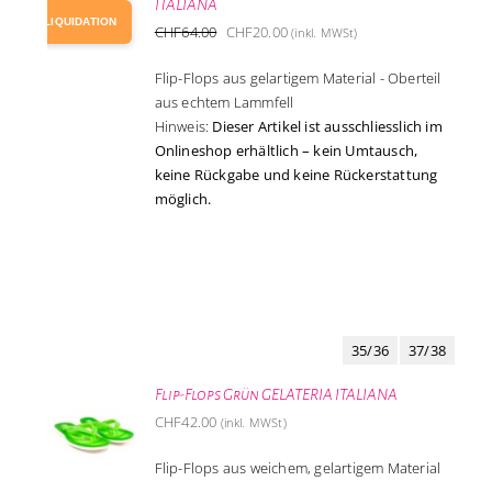
ITALIANA
-69%
LIQUIDATION
Ursprünglicher
Aktueller
CHF
64.00
CHF
20.00
(inkl. MWSt)
Preis
Preis
Flip-Flops aus gelartigem Material - Oberteil
war:
ist:
aus echtem Lammfell
CHF64.00
CHF20.00.
Hinweis:
Dieser Artikel ist ausschliesslich im
Onlineshop erhältlich – kein Umtausch,
keine Rückgabe und keine Rückerstattung
möglich.
35/36
37/38
Flip-Flops Grün GELATERIA ITALIANA
CHF
42.00
(inkl. MWSt)
Flip-Flops aus weichem, gelartigem Material