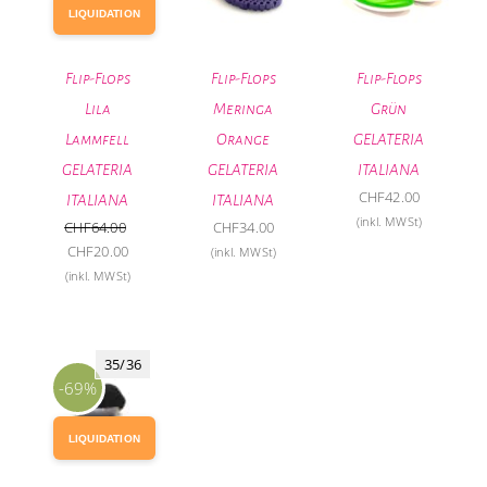
LIQUIDATION
Flip-Flops
Flip-Flops
Flip-Flops
Lila
Meringa
Grün
Lammfell
Orange
GELATERIA
GELATERIA
GELATERIA
ITALIANA
CHF
42.00
ITALIANA
ITALIANA
(inkl. MWSt)
CHF
64.00
CHF
34.00
Ursprünglicher
Aktueller
CHF
20.00
(inkl. MWSt)
Preis
Preis
(inkl. MWSt)
war:
ist:
CHF64.00
CHF20.00.
35/36
-69%
LIQUIDATION