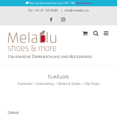
Zum
🚚 Versandkostenfrei ab CHF 100
Verwerfen
Inhalt
Tel. +41 41 7418585
|
info@melablu.ch
springen
Facebook
Instagram
Italienische Damenschuhe und Accessoires
Flip-Flops
Startseite
Onlineshop
Mules & Slides
Flip-Flops
Grösse
