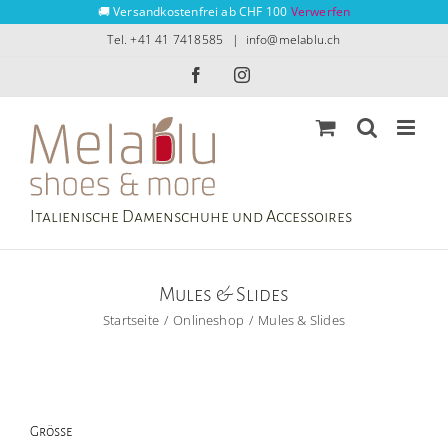
Zum
🚚 Versandkostenfrei ab CHF 100
Verwerfen
Inhalt
Tel. +41 41 7418585
|
info@melablu.ch
springen
Facebook
Instagram
Italienische Damenschuhe und Accessoires
Mules & Slides
Startseite
Onlineshop
Mules & Slides
Grösse
