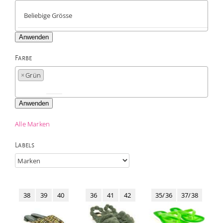
Anwenden
Farbe

×
Grün
Anwenden
Alle Marken
Labels
38
39
40
36
41
42
35/36
37/38