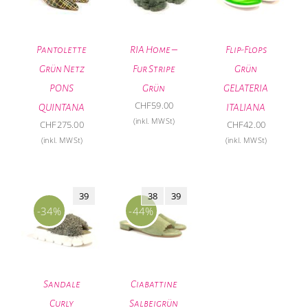
Pantolette
RIA Home –
Flip-Flops
Grün Netz
Fur Stripe
Grün
PONS
Grün
GELATERIA
CHF
59.00
QUINTANA
ITALIANA
(inkl. MWSt)
CHF
275.00
CHF
42.00
(inkl. MWSt)
(inkl. MWSt)
39
38
39
-34%
-44%
Sandale
Ciabattine
Curly
Salbeigrün