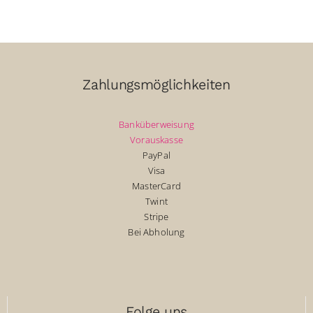
Zahlungsmöglichkeiten
Banküberweisung
Vorauskasse
PayPal
Visa
MasterCard
Twint
Stripe
Bei Abholung
Folge uns