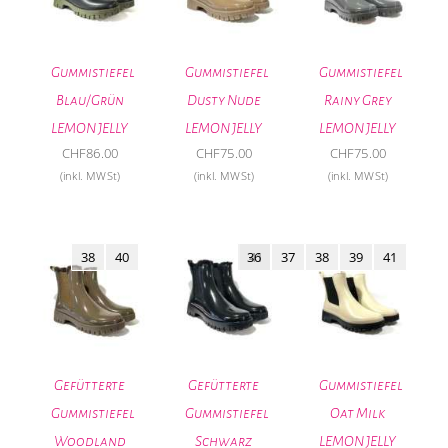
Gummistiefel
Gummistiefel
Gummistiefel
Blau/Grün
Dusty Nude
Rainy Grey
LEMON JELLY
LEMON JELLY
LEMON JELLY
CHF
86.00
CHF
75.00
CHF
75.00
(inkl. MWSt)
(inkl. MWSt)
(inkl. MWSt)
38
40
36
41
37
38
39
41
Gefütterte
Gefütterte
Gummistiefel
Gummistiefel
Gummistiefel
Oat Milk
Woodland
Schwarz
LEMON JELLY