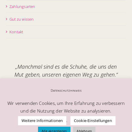
Zahlungsarten
Gut zu wissen
Kontakt
„Manchmal sind es die Schuhe, die uns den
Mut geben, unseren eigenen Weg zu gehen.“
Handgefertigt in Italien – mit Seele.
Datenschutzhinweis
Wir verwenden Cookies, um Ihre Erfahrung zu verbessern
und die Nutzung der Website zu analysieren.
.
Weitere Informationen
Cookie-Einstellungen
© Alle Rechte vorbehalten | Melablu AG
Alle akzeptieren
Ablehnen