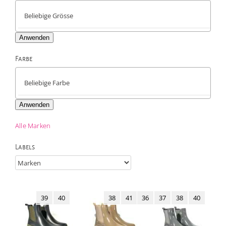
Anwenden
Farbe

Anwenden
Alle Marken
Labels
39
40
38
41
36
37
38
40