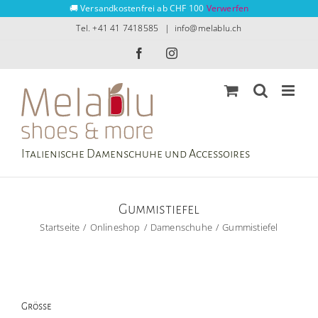
Zum
🚚 Versandkostenfrei ab CHF 100
Verwerfen
Inhalt
Tel. +41 41 7418585
|
info@melablu.ch
springen
Facebook
Instagram
Italienische Damenschuhe und Accessoires
Gummistiefel
Startseite
Onlineshop
Damenschuhe
Gummistiefel
Grösse
