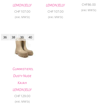
CHF
86.00
LEMON JELLY
LEMON JELLY
(inkl. MWSt)
CHF
107.00
CHF
107.00
(inkl. MWSt)
(inkl. MWSt)
36
38
39
40
Gummistiefel
Dusty Nude
Kaiah
LEMON JELLY
CHF
129.00
(inkl. MWSt)