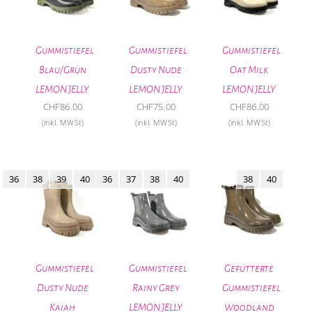
Gummistiefel
Gummistiefel
Gummistiefel
Blau/Grün
Dusty Nude
Oat Milk
LEMON JELLY
LEMON JELLY
LEMON JELLY
CHF
86.00
CHF
75.00
CHF
86.00
(inkl. MWSt)
(inkl. MWSt)
(inkl. MWSt)
36
38
39
40
36
37
38
40
38
40
Gummistiefel
Gummistiefel
Gefütterte
Dusty Nude
Rainy Grey
Gummistiefel
Kaiah
LEMON JELLY
Woodland