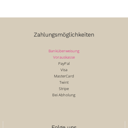
Zahlungsmöglichkeiten
Banküberweisung
Vorauskasse
PayPal
Visa
MasterCard
Twint
Stripe
Bei Abholung
Folge uns