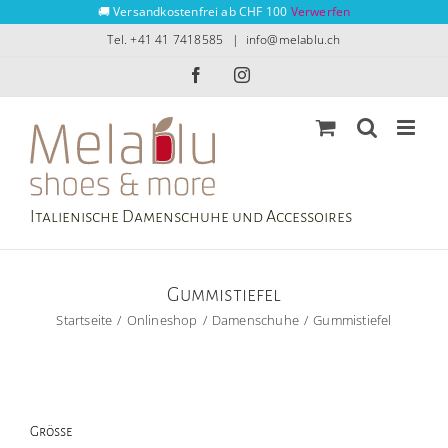
Zum
🚚 Versandkostenfrei ab CHF 100
Verwerfen
Inhalt
Tel. +41 41 7418585
|
info@melablu.ch
springen
Facebook
Instagram
Italienische Damenschuhe und Accessoires
Gummistiefel
Startseite
Onlineshop
Damenschuhe
Gummistiefel
Grösse
