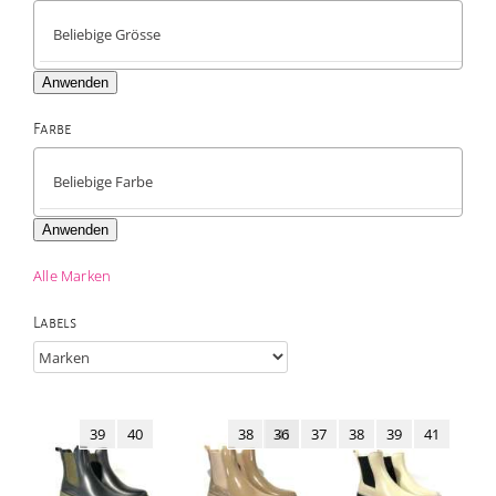
Anwenden
Farbe

Anwenden
Alle Marken
Labels
39
40
38
36
41
37
38
39
41