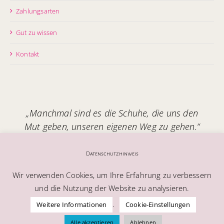
Zahlungsarten
Gut zu wissen
Kontakt
„Manchmal sind es die Schuhe, die uns den
Mut geben, unseren eigenen Weg zu gehen.“
Handgefertigt in Italien – mit Seele.
Datenschutzhinweis
Wir verwenden Cookies, um Ihre Erfahrung zu verbessern
und die Nutzung der Website zu analysieren.
.
Weitere Informationen
Cookie-Einstellungen
© Alle Rechte vorbehalten | Melablu AG
Alle akzeptieren
Ablehnen