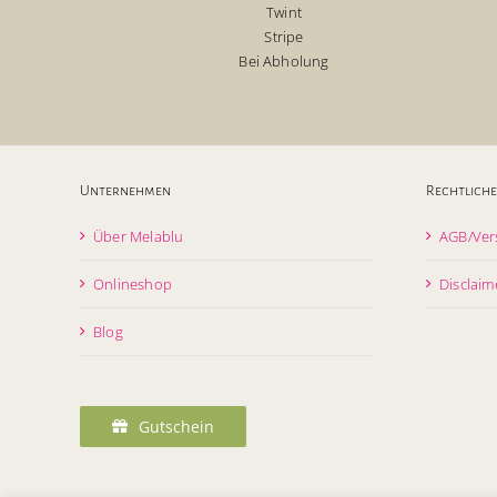
Twint
Stripe
Bei Abholung
Unternehmen
Rechtliche
Über Melablu
AGB/Ver
Onlineshop
Disclaim
Blog
Gutschein