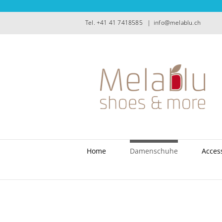
Zum
Inhalt
Tel. +41 41 7418585
|
info@melablu.ch
springen
Home
Damenschuhe
Acces