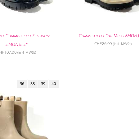
rte Gummistiefel Schwarz
Gummistiefel Oat Milk LEMON J
CHF
86.00
(inkl. MWSt)
LEMON JELLY
HF
107.00
(inkl. MWSt)
36
38
39
40