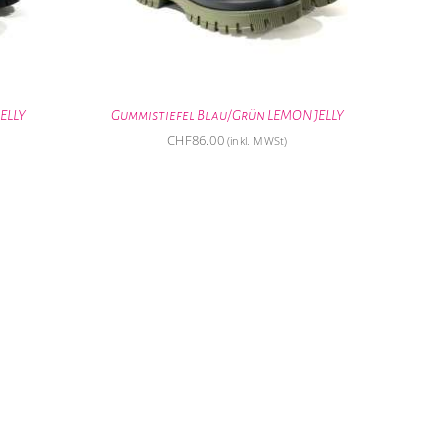
ELLY
Gummistiefel Blau/Grün LEMON JELLY
CHF
86.00
(inkl. MWSt)