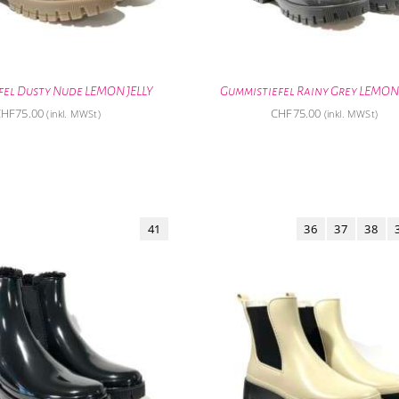
fel Dusty Nude LEMON JELLY
Gummistiefel Rainy Grey LEMON 
CHF
75.00
CHF
75.00
(inkl. MWSt)
(inkl. MWSt)
41
36
37
38