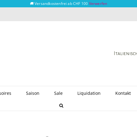
🚚 Versandkostenfrei ab CHF 100
Verwerfen
Italienis
soires
Saison
Sale
Liquidation
Kontakt