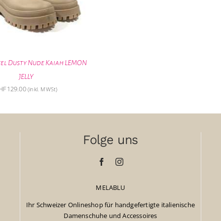
el Dusty Nude Kaiah LEMON
JELLY
HF
129.00
(inkl. MWSt)
Folge uns
MELABLU
Ihr Schweizer Onlineshop für handgefertigte italienische
Damenschuhe und Accessoires