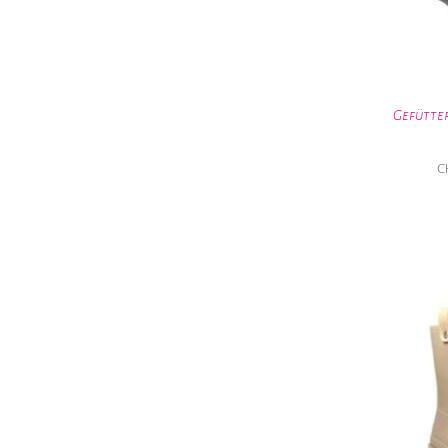
Gefütte
C