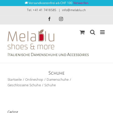
Zum
🚚 Versandkostenfrei ab CHF 100
Verwerfen
Inhalt
Tel. +41 41 7418585
|
info@melablu.ch
springen
Facebook
Instagram
Italienische Damenschuhe und Accessoires
Schuhe
Startseite
Onlineshop
Damenschuhe
Geschlossene Schuhe
Schuhe
Grösse