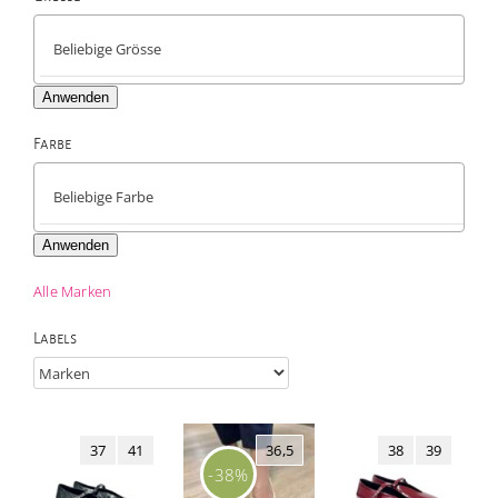

Anwenden
Farbe

Anwenden
Alle Marken
Labels
37
41
36,5
38
39
-38%