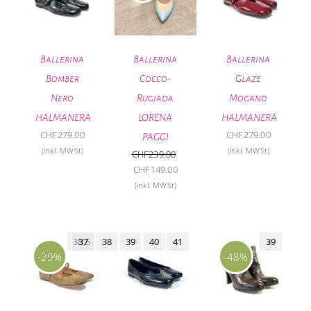
Ballerina
Ballerina
Ballerina
Bomber
Cocco-
Glaze
Nero
Rugiada
Mogano
HALMANERA
LORENA
HALMANERA
CHF
279.00
CHF
279.00
PAGGI
(inkl. MWSt)
(inkl. MWSt)
CHF
239.00
Ursprünglicher
Aktueller
CHF
149.00
Preis
Preis
(inkl. MWSt)
war:
ist:
CHF239.00
CHF149.00.
38,5
37
38
39
40
41
39
-29%
-48%