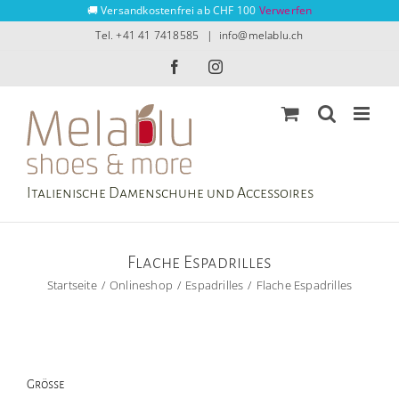
Zum
🚚 Versandkostenfrei ab CHF 100
Verwerfen
Inhalt
Tel. +41 41 7418585
|
info@melablu.ch
springen
Facebook
Instagram
Italienische Damenschuhe und Accessoires
Flache Espadrilles
Startseite
Onlineshop
Espadrilles
Flache Espadrilles
Grösse
