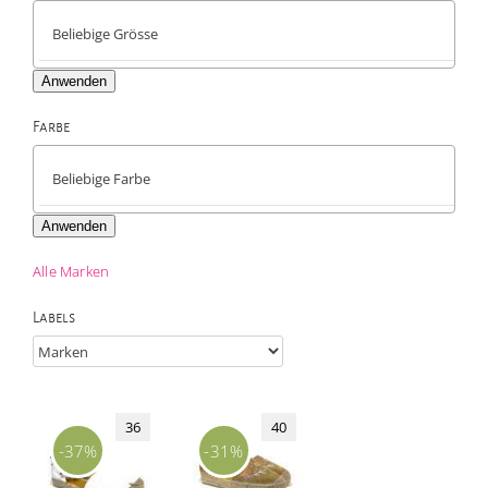
Anwenden
Farbe

Anwenden
Alle Marken
Labels
36
40
-37%
-31%