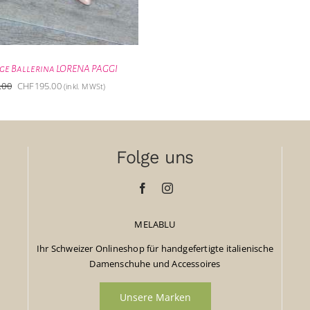
ge Ballerina LORENA PAGGI
Ursprünglicher
Aktueller
.00
CHF
195.00
(inkl. MWSt)
Preis
Preis
war:
ist:
CHF259.00
CHF195.00.
Folge uns
MELABLU
Ihr Schweizer Onlineshop für handgefertigte italienische
Damenschuhe und Accessoires
Unsere Marken