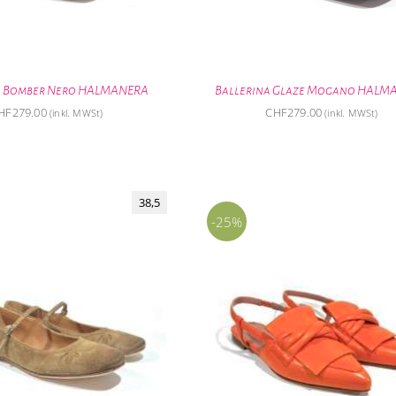
a Bomber Nero HALMANERA
Ballerina Glaze Mogano HALM
HF
279.00
CHF
279.00
(inkl. MWSt)
(inkl. MWSt)
38,5
-25%