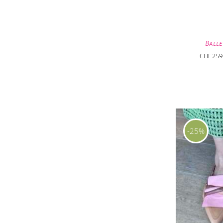
Balle
CHF
259
-25%