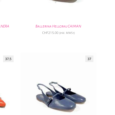
ANERA
Ballerina Hellgrau CAIMAN
CHF
215.00
(inkl. MWSt)
37,5
37