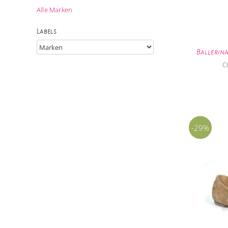
Alle Marken
Labels
Ballerin
C
-29%