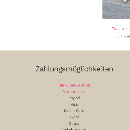
Zweifarbi
CHF
259
Zahlungsmöglichkeiten
Banküberweisung
Vorauskasse
PayPal
Visa
MasterCard
Twint
Stripe
Bei Abholung