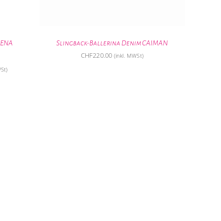
RENA
Slingback-Ballerina Denim CAIMAN
CHF
220.00
(inkl. MWSt)
r
WSt)
00.