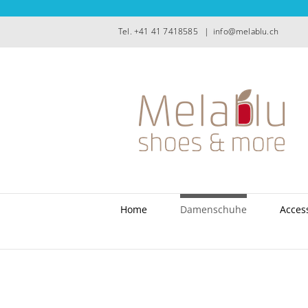
Zum
Inhalt
Tel. +41 41 7418585
|
info@melablu.ch
springen
Home
Damenschuhe
Acces