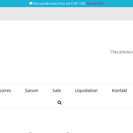
🚚 Versandkostenfrei ab CHF 100
Verwerfen
Italienis
soires
Saison
Sale
Liquidation
Kontakt