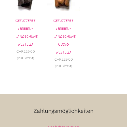
Gefütterte
Gefütterte
Herren-
Herren-
Handschuhe
Handschuhe
RESTELLI
Cuoio
CHF
229.00
RESTELLI
(inkl. MWSt)
CHF
229.00
(inkl. MWSt)
Zahlungsmöglichkeiten