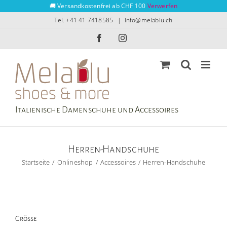
Zum
🚚 Versandkostenfrei ab CHF 100
Verwerfen
Inhalt
Tel. +41 41 7418585
|
info@melablu.ch
springen
Facebook
Instagram
Italienische Damenschuhe und Accessoires
Herren-Handschuhe
Startseite
Onlineshop
Accessoires
Herren-Handschuhe
Grösse
