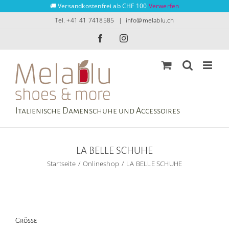
Zum
🚚 Versandkostenfrei ab CHF 100
Verwerfen
Inhalt
Tel. +41 41 7418585
|
info@melablu.ch
springen
Facebook
Instagram
Italienische Damenschuhe und Accessoires
LA BELLE SCHUHE
Startseite
Onlineshop
LA BELLE SCHUHE
Grösse
