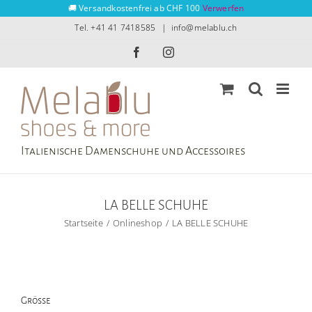
Zum
🚚 Versandkostenfrei ab CHF 100
Verwerfen
Inhalt
Tel. +41 41 7418585
|
info@melablu.ch
springen
Facebook
Instagram
Italienische Damenschuhe und Accessoires
LA BELLE SCHUHE
Startseite
Onlineshop
LA BELLE SCHUHE
Grösse
