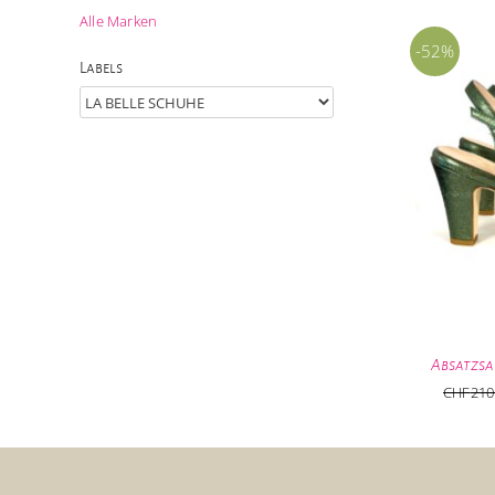
Alle Marken
-52%
Labels
Absatzsa
CHF
210