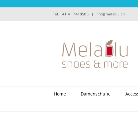
Zum
Inhalt
Tel. +41 41 7418585
|
info@melablu.ch
springen
Home
Damenschuhe
Acces