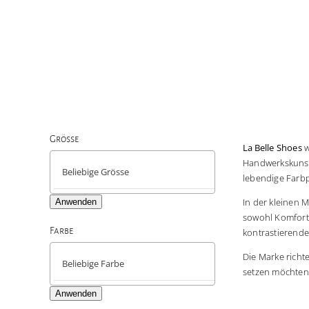
Grösse
La Belle Shoes
w

Handwerkskunst 
lebendige Farbp
In der kleinen 
Anwenden
sowohl Komfort a
Farbe
kontrastierende

Die Marke richt
setzen möchten
Anwenden