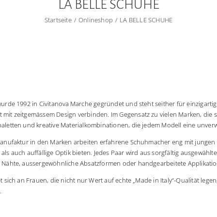
LA BELLE SCHUHE
Startseite
Onlineshop
LA BELLE SCHUHE
urde 1992 in Civitanova Marche gegründet und steht seither für einzigartig
mit zeitgemässem Design verbinden. Im Gegensatz zu vielen Marken, die sic
aletten und kreative Materialkombinationen, die jedem Modell eine unverw
Manufaktur in den Marken arbeiten erfahrene Schuhmacher eng mit jungen
ls auch auffällige Optik bieten. Jedes Paar wird aus sorgfältig ausgewählte
 Nähte, aussergewöhnliche Absatzformen oder handgearbeitete Applikatio
et sich an Frauen, die nicht nur Wert auf echte „Made in Italy“-Qualität l
.