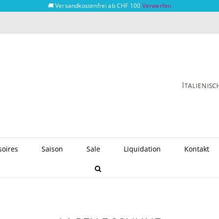
🚚 Versandkostenfrei ab CHF 100
Verwerfen
Italienis
soires
Saison
Sale
Liquidation
Kontakt